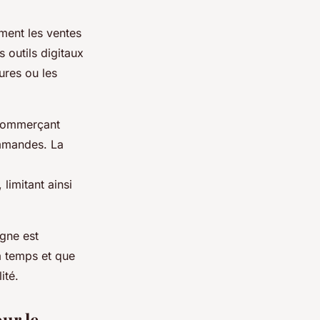
ement les ventes
 outils digitaux
ures ou les
 commerçant
ommandes. La
limitant ainsi
igne est
à temps et que
ité.
our le