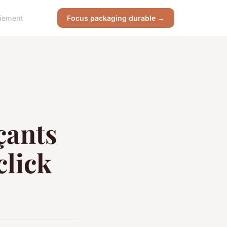
aiement
Focus packaging durable →
çants
click