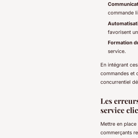
Communicati
commande lim
Automatisati
favorisent un
Formation d
service.
En intégrant ces
commandes et off
concurrentiel dé
Les erreurs
service cli
Mettre en place
commerçants renc