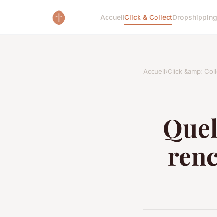
Accueil
Click & Collect
Dropshipping
Accueil
›
Click &amp; Coll
Quel
renc