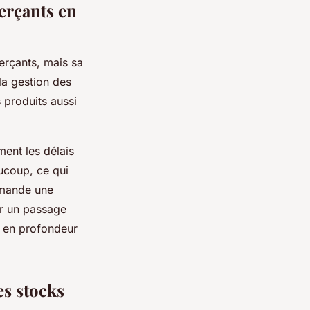
erçants en
erçants, mais sa
la gestion des
s produits aussi
ment les délais
ucoup, ce qui
demande une
er un passage
s en profondeur
s stocks