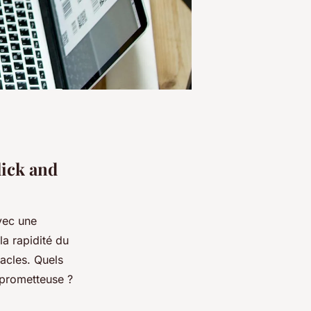
lick and
vec une
a rapidité du
tacles. Quels
t prometteuse ?