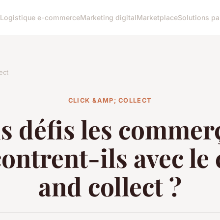
Logistique e-commerce
Marketing digital
Marketplace
Solutions p
ect
CLICK &AMP; COLLECT
s défis les commer
ontrent-ils avec le 
and collect ?