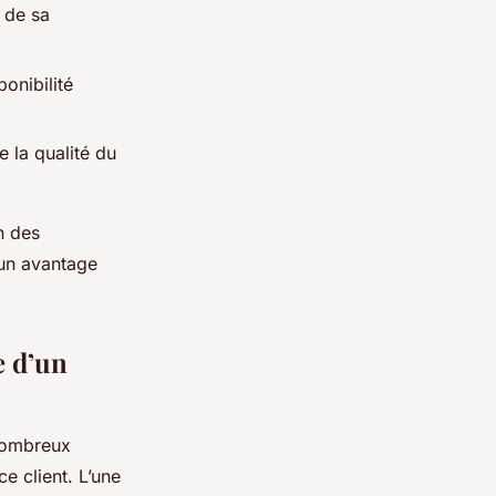
t de sa
onibilité
e la qualité du
n des
 un avantage
e d’un
 nombreux
ce client. L’une