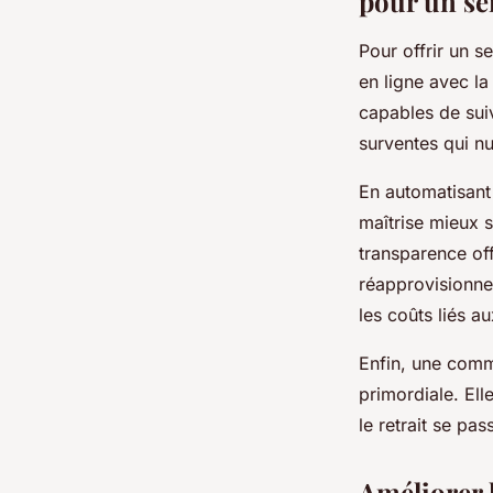
pour un ser
Pour offrir un s
en ligne avec la
capables de suiv
surventes qui nu
En automatisant
maîtrise mieux s
transparence of
réapprovisionnem
les coûts liés a
Enfin, une commu
primordiale. Ell
le retrait se pas
Améliorer l