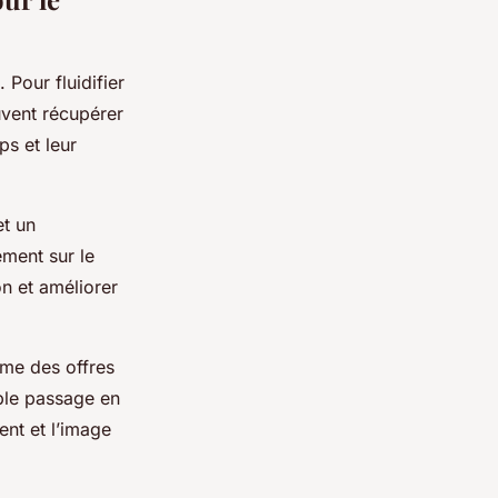
 Pour fluidifier
uvent récupérer
ps et leur
et un
ement sur le
n et améliorer
mme des offres
mple passage en
ent et l’image